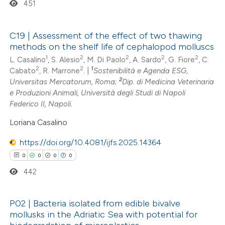
451
supports, mentions, or contrasts
 cited claim, and a label
C19 | Assessment of the effect of two thawing
icating in which section the
methods on the shelf life of cephalopod molluscs
0
Citing Publications
ation was made.
1
2
2
2
2
L. Casalino
, S. Alesio
, M. Di Paolo
, A. Sardo
, G. Fiore
, C.
0
Supporting
2
2
1
Cabato
, R. Marrone
. |
Sostenibilità e Agenda ESG,
2
Universitas Mercatorum, Roma;
Dip. di Medicina Veterinaria
0
Mentioning
e Produzioni Animali, Università degli Studi di Napoli
0
Contrasting
Federico II, Napoli.
Loriana Casalino
https://doi.org/10.4081/ijfs.2025.14364
 how this article has been
0
0
0
0
ed at
scite.ai
442
te shows how a scientific paper
P02 | Bacteria isolated from edible bivalve
 been cited by providing the
mollusks in the Adriatic Sea with potential for
text of the citation, a
0
Citing Publications