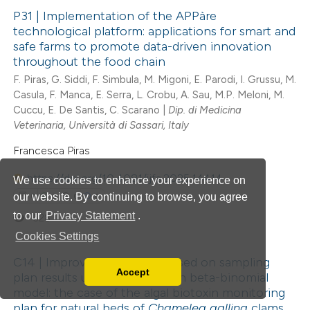
P31 | Implementation of the APPàre
 been cited by providing the
technological platform: applications for smart and
text of the citation, a
0
Citing Publications
safe farms to promote data-driven innovation
ssification describing whether
throughout the food chain
0
Supporting
supports, mentions, or contrasts
F. Piras, G. Siddi, F. Simbula, M. Migoni, E. Parodi, I. Grussu, M.
0
Mentioning
Casula, F. Manca, E. Serra, L. Crobu, A. Sau, M.P. Meloni, M.
 cited claim, and a label
0
Contrasting
Cuccu, E. De Santis, C. Scarano |
Dip. di Medicina
icating in which section the
Veterinaria, Università di Sassari, Italy
ation was made.
Francesca Piras
 how this article has been
https://doi.org/10.4081/ijfs.2025.14414
We use cookies to enhance your experience on
ed at
scite.ai
our website. By continuing to browse, you agree
0
0
0
0
to our
Privacy Statement
.
528
te shows how a scientific paper
Cookies Settings
 been cited by providing the
C14 | Improving inference based on sampling
text of the citation, a
Accept
plan results using the Bayesian beta-binomial
Read our Privacy Policy
0
Citing Publications
ssification describing whether
model: the case of the algal biotoxin monitoring
You can disable them by changing your browser
plan for natural beds of
Chamelea gallina
clams
0
Supporting
supports, mentions, or contrasts