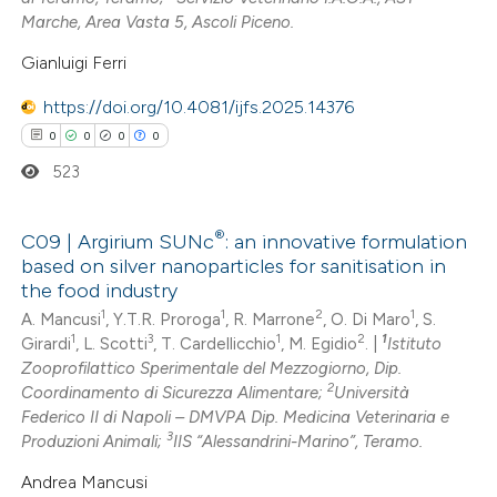
Marche, Area Vasta 5, Ascoli Piceno.
te shows how a scientific paper
Gianluigi Ferri
 been cited by providing the
https://doi.org/10.4081/ijfs.2025.14376
text of the citation, a
ssification describing whether
0
0
0
0
supports, mentions, or contrasts
523
 cited claim, and a label
icating in which section the
®
C09 | Argirium SUNc
: an innovative formulation
ation was made.
based on silver nanoparticles for sanitisation in
0
Citing Publications
the food industry
0
Supporting
1
1
2
1
A. Mancusi
, Y.T.R. Proroga
, R. Marrone
, O. Di Maro
, S.
1
3
1
2
1
Girardi
, L. Scotti
, T. Cardellicchio
, M. Egidio
. |
Istituto
0
Mentioning
Zooprofilattico Sperimentale del Mezzogiorno, Dip.
0
Contrasting
2
Coordinamento di Sicurezza Alimentare;
Università
Federico II di Napoli – DMVPA Dip. Medicina Veterinaria e
3
Produzioni Animali;
IIS “Alessandrini-Marino”, Teramo.
Andrea Mancusi