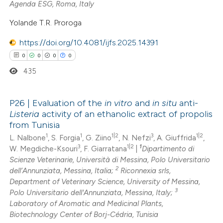
Agenda ESG, Roma, Italy
 how this article has been
Yolande T.R. Proroga
ed at
scite.ai
https://doi.org/10.4081/ijfs.2025.14391
0
0
0
0
te shows how a scientific paper
435
 been cited by providing the
text of the citation, a
ssification describing whether
P26 | Evaluation of the
in vitro
and
in situ
anti-
Listeria
activity of an ethanolic extract of propolis
supports, mentions, or contrasts
0
Citing Publications
from Tunisia
 cited claim, and a label
0
Supporting
1
1
1|2
3
1|2
L. Nalbone
, S. Forgia
, G. Ziino
, N. Nefzi
, A. Giuffrida
,
icating in which section the
3
1|2
1
W. Megdiche-Ksouri
, F. Giarratana
|
Dipartimento di
0
Mentioning
ation was made.
Scienze Veterinarie, Università di Messina, Polo Universitario
0
Contrasting
2
dell’Annunziata, Messina, Italia;
Riconnexia srls,
Department of Veterinary Science, University of Messina,
3
Polo Universitario dell'Annunziata, Messina, Italy;
Laboratory of Aromatic and Medicinal Plants,
Biotechnology Center of Borj-Cédria, Tunisia
 how this article has been