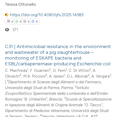
icating in which section the
Teresa Ottonello
ation was made.
https://doi.org/10.4081/ijfs.2025.14383
 how this article has been
0
0
0
0
ed at
scite.ai
371
te shows how a scientific paper
C31 | Antimicrobial resistance in the environment
 been cited by providing the
and wastewater of a pig slaughterhouse –
text of the citation, a
0
Citing Publications
monitoring of ESKAPE bacteria and
ssification describing whether
ESBL/carbapenemase-producing
Escherichia coli
0
Supporting
supports, mentions, or contrasts
1
2
3
3
C. Manfreda
, F. Guarneri
, G. Ferri
, C. Di Vittori
, A.
0
Mentioning
4
4
1
2
3
Olivastri
, M.A. Piccioni
, A. Ianieri
, G.L. Alborali
, A. Vergara
.
 cited claim, and a label
0
Contrasting
1
|
Dipartimento di Scienze degli Alimenti e del Farmaco,
icating in which section the
2
Università degli Studi di Parma, Parma;
Istituto
ation was made.
Zooprofilattico Sperimentale della Lombardia e dell’Emilia-
3
Romagna “B. Umbertini”, Brescia;
Scuola di Specializzazione
in Ispezione degli Alimenti di Origine Animale “G. Tiecco”,
 how this article has been
Dipartimento di Medicina Veterinaria, Università degli Studi
ed at
scite.ai
4
di Teramo, Teramo;
Servizio Veterinario I.A.O.A., AST