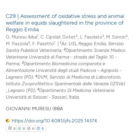
ssification describing whether
supports, mentions, or contrasts
C29 | Assessment of oxidative stress and animal
 cited claim, and a label
welfare in equids slaughtered in the province of
icating in which section the
0
Citing Publications
Reggio Emilia
ation was made.
0
Supporting
1
2
3
4
G. Muresu Ibba
, C. Cipolat Gotet
, L. Fasolato
, M. Soncin
,
5
1
1
M. Pazzola
, F. Pasetto
. |
Az. USL Reggio Emilia, Servizio
0
Mentioning
2
Sanità Pubblica Veterinaria;
Dipartimento Scienze Medico
0
Contrasting
Veterinarie Università di Parma - strada del Taglio 10 -
3
Parma;
Dipartimento Biomedicina comparata e
Alimentazione Università degli studi Padova – Agripolis -
4
Legnaro (PD);
DVM, Servizio di Medicina di Laboratorio,
Istituto Zooprofilattico Sperimentale delle Venezie (IZSVe)
 how this article has been
5
_Legnaro (PD);
Dipartimento Di Medicina Veterinaria
ed at
scite.ai
Università di Sassari - Sassari, Italia.
GIOVANNI MURESU IBBA
te shows how a scientific paper
 been cited by providing the
https://doi.org/10.4081/ijfs.2025.14374
text of the citation, a
0
0
0
0
ssification describing whether