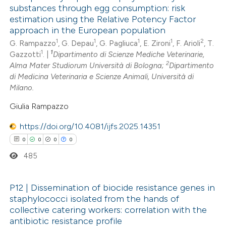
substances through egg consumption: risk
text of the citation, a
0
Citing Publications
estimation using the Relative Potency Factor
ssification describing whether
approach in the European population
0
Supporting
supports, mentions, or contrasts
1
1
1
1
2
G. Rampazzo
, G. Depau
, G. Pagliuca
, E. Zironi
, F. Arioli
, T.
0
Mentioning
1
1
Gazzotti
. |
Dipartimento di Scienze Mediche Veterinarie,
 cited claim, and a label
0
Contrasting
2
Alma Mater Studiorum Università di Bologna;
Dipartimento
icating in which section the
di Medicina Veterinaria e Scienze Animali, Università di
ation was made.
Milano.
Giulia Rampazzo
 how this article has been
https://doi.org/10.4081/ijfs.2025.14351
ed at
scite.ai
0
0
0
0
te shows how a scientific paper
485
 been cited by providing the
text of the citation, a
P12 | Dissemination of biocide resistance genes in
ssification describing whether
staphylococci isolated from the hands of
0
Citing Publications
collective catering workers: correlation with the
supports, mentions, or contrasts
antibiotic resistance profile
0
Supporting
 cited claim, and a label