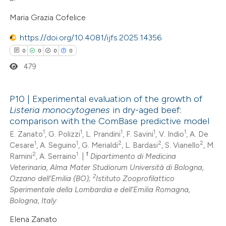
0
Contrasting
ation was made.
Maria Grazia Cofelice
https://doi.org/10.4081/ijfs.2025.14356
0
0
0
0
 how this article has been
479
ed at
scite.ai
P10 | Experimental evaluation of the growth of
te shows how a scientific paper
Listeria monocytogenes
in dry-aged beef:
 been cited by providing the
0
Citing Publications
comparison with the ComBase predictive model
text of the citation, a
0
Supporting
1
1
1
1
1
E. Zanato
, G. Polizzi
, L. Prandini
, F. Savini
, V. Indio
, A. De
ssification describing whether
1
1
2
2
2
Cesare
, A. Seguino
, G. Merialdi
, L. Bardasi
, S. Vianello
, M.
0
Mentioning
supports, mentions, or contrasts
2
1
1
Ramini
, A. Serraino
. |
Dipartimento di Medicina
0
Contrasting
Veterinaria, Alma Mater Studiorum Università di Bologna,
 cited claim, and a label
2
Ozzano dell’Emilia (BO);
Istituto Zooprofilattico
icating in which section the
Sperimentale della Lombardia e dell’Emilia Romagna,
ation was made.
Bologna, Italy
 how this article has been
Elena Zanato