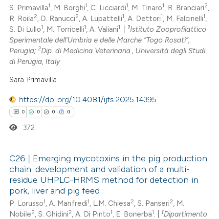
1
1
1
1
2
S. Primavilla
, M. Borghi
, C. Licciardi
, M. Tinaro
, R. Branciari
,
0
Mentioning
icating in which section the
2
2
1
1
1
R. Roila
, D. Ranucci
, A. Lupattelli
, A. Dettori
, M. Falcinelli
,
0
Contrasting
ation was made.
1
1
1
1
S. Di Lullo
, M. Torricelli
, A. Valiani
. |
Istituto Zooprofilattico
Sperimentale dell’Umbria e delle Marche “Togo Rosati”,
2
Perugia;
Dip. di Medicina Veterinaria., Università degli Studi
di Perugia, Italy
 how this article has been
Sara Primavilla
ed at
scite.ai
https://doi.org/10.4081/ijfs.2025.14395
0
0
0
0
te shows how a scientific paper
372
 been cited by providing the
text of the citation, a
ssification describing whether
C26 | Emerging mycotoxins in the pig production
chain: development and validation of a multi-
supports, mentions, or contrasts
0
Citing Publications
residue UHPLC-HRMS method for detection in
 cited claim, and a label
pork, liver and pig feed
0
Supporting
icating in which section the
1
1
2
2
P. Lorusso
, A. Manfredi
, L.M. Chiesa
, S. Panseri
, M.
0
Mentioning
ation was made.
2
2
1
1
1
Nobile
, S. Ghidini
, A. Di Pinto
, E. Bonerba
. |
Dipartimento