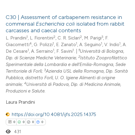
te shows how a scientific paper
 been cited by providing the
C30 | Assessment of carbapenem resistance in
text of the citation, a
commensal
Escherichia coli
isolated from rabbit
0
Citing Publications
ssification describing whether
carcasses and caecal contents
0
Supporting
1
2
2
3
supports, mentions, or contrasts
L. Prandini
, L. Fiorentini
, C. R. Siclari
, M. Parigi
, F.
4
1
1
1
1
Giacometti
, G. Polizzi
, E. Zanato
, A. Seguino
, V. Indio
, A.
0
 cited claim, and a label
Mentioning
1
1
1
1
De Cesare
, A. Serraino
, F. Savini
. |
Università di Bologna,
icating in which section the
0
Contrasting
2
Dip. di Scienze Mediche Veterinarie;
Istituto Zooprofilattico
ation was made.
Sperimentale della Lombardia e dell'Emilia-Romagna, Sede
3
Territoriale di Forlì;
Azienda USL della Romagna, Dip. Sanità
Pubblica, distretto Forlì, U. O. Igiene Alimenti di origine
4
animale;
Università di Padova, Dip. di Medicina Animale,
 how this article has been
Produzioni e Salute.
ed at
scite.ai
Laura Prandini
te shows how a scientific paper
https://doi.org/10.4081/ijfs.2025.14375
 been cited by providing the
0
0
0
0
text of the citation, a
431