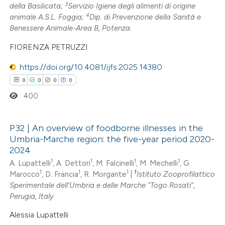
3
della Basilicata;
Servizio Igiene degli alimenti di origine
4
animale A.S.L. Foggia;
Dip. di Prevenzione della Sanità e
Benessere Animale-Area B, Potenza.
 how this article has been
FIORENZA PETRUZZI
ed at
scite.ai
https://doi.org/10.4081/ijfs.2025.14380
te shows how a scientific paper
0
0
0
0
 been cited by providing the
400
text of the citation, a
ssification describing whether
P32 | An overview of foodborne illnesses in the
supports, mentions, or contrasts
Umbria-Marche region: the five-year period 2020-
 cited claim, and a label
0
Citing Publications
2024
icating in which section the
0
Supporting
1
1
1
1
A. Lupattelli
, A. Dettori
, M. Falcinelli
, M. Mechelli
, G.
ation was made.
1
1
1
1
Marocco
, D. Francia
, R. Morgante
|
Istituto Zooprofilattico
0
Mentioning
Sperimentale dell’Umbria e delle Marche “Togo Rosati”,
0
Contrasting
Perugia, Italy
Alessia Lupattelli