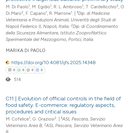
text of the citation, a
0
Supporting
1
1
1
2
M. Di Paolo
, M. Egidio
, R. L. Ambrosio
, T. Cardellicchio
, O.
ssification describing whether
2
1
1
1
Di Maro
, F. Capano
, R. Marrone
. |
Dip. di Medicina
0
Mentioning
supports, mentions, or contrasts
Veterinaria e Produzioni Animali, Univerità degli Studi di
0
Contrasting
2
Napoli Federico II, Napoli, Italia;
Dip. di Coordinamento
 cited claim, and a label
della Sicurezza Alimentare, Istituto Zooprofilattico
icating in which section the
Sperimentale del Mezzogiorno, Portici, Italia.
ation was made.
MARIKA DI PAOLO
 how this article has been
https://doi.org/10.4081/ijfs.2025.14348
ed at
scite.ai
0
0
0
0
te shows how a scientific paper
514
 been cited by providing the
text of the citation, a
C11 | Evolution of official controls in the field of
ssification describing whether
food safety. E-commerce: regulatory aspects,
0
Citing Publications
procedures and critical issues
supports, mentions, or contrasts
0
Supporting
1
2
1
M. Cofelice
, G. Graziosi
. |
ASL Pescara, Servizio
 cited claim, and a label
2
Veterinario Area B;
ASL Pescara, Servizio Veterinario Area
0
Mentioning
icating in which section the
B.