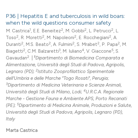
ed at
scite.ai
P36 | Hepatitis E and tuberculosis in wild boars:
when the wild questions consumer safety
te shows how a scientific paper
0
Citing Publications
1
2
2
2
M. Castrica
, E.E. Beneitez
, M. Gobbi
, L. Petrucci
, L.
 been cited by providing the
0
Supporting
2
2
2
2
Toso
, R. Moretti
, M. Napoleoni
, E. Rocchegiani
, A.
text of the citation, a
2
2
2
2
2
Duranti
, M.S. Beato
, A. Fulmini
, S. Mrabet
, P. Papa
, M.
0
Mentioning
ssification describing whether
2
3
4
5
Biagetti
, C.M. Balzaretti
, M. Iuliano
, V. Giaccone
, S.
0
Contrasting
supports, mentions, or contrasts
2
1
Gavaudan
. |
Dipartimento di Biomedicina Comparata e
Alimentazione, Università degli Studi di Padova, Agripolis,
 cited claim, and a label
2
Legnaro (PD);
Istituto Zooprofilattico Sperimentale
icating in which section the
dell'Umbria e delle Marche "Togo Rosati", Perugia;
ation was made.
3
Dipartimento di Medicina Veterinaria e Scienze Animali,
 how this article has been
4
Università degli Studi di Milano, Lodi;
U.R.C.A. Regionale
ed at
scite.ai
Marche - Gestione Fauna e Ambiente APS, Porto Recanati
5
(PE);
Dipartimento di Medicina Animale, Produzioni e Salute,
te shows how a scientific paper
Università degli Studi di Padova, Agripolis, Legnaro (PD),
Italy
 been cited by providing the
text of the citation, a
Marta Castrica
ssification describing whether