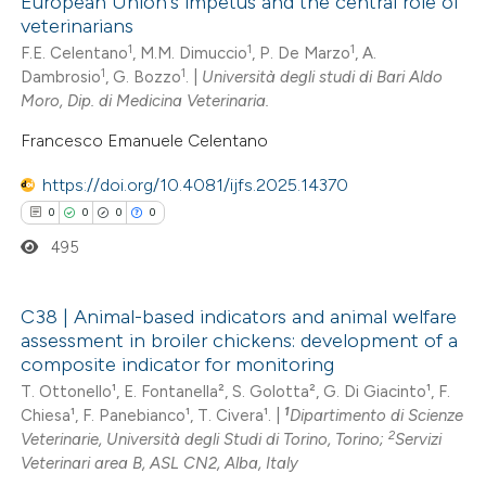
European Union's impetus and the central role of
0
Citing Publications
ssification describing whether
veterinarians
0
Supporting
1
1
1
supports, mentions, or contrasts
F.E. Celentano
, M.M. Dimuccio
, P. De Marzo
, A.
1
1
Dambrosio
, G. Bozzo
. |
Università degli studi di Bari Aldo
0
 cited claim, and a label
Mentioning
Moro, Dip. di Medicina Veterinaria.
icating in which section the
0
Contrasting
Francesco Emanuele Celentano
ation was made.
https://doi.org/10.4081/ijfs.2025.14370
0
0
0
0
 how this article has been
495
ed at
scite.ai
C38 | Animal-based indicators and animal welfare
te shows how a scientific paper
assessment in broiler chickens: development of a
 been cited by providing the
0
Citing Publications
composite indicator for monitoring
text of the citation, a
0
Supporting
T. Ottonello¹, E. Fontanella², S. Golotta², G. Di Giacinto¹, F.
ssification describing whether
1
Chiesa¹, F. Panebianco¹, T. Civera¹. |
Dipartimento di Scienze
0
Mentioning
supports, mentions, or contrasts
2
Veterinarie, Università degli Studi di Torino, Torino;
Servizi
0
Contrasting
Veterinari area B, ASL CN2, Alba, Italy
 cited claim, and a label