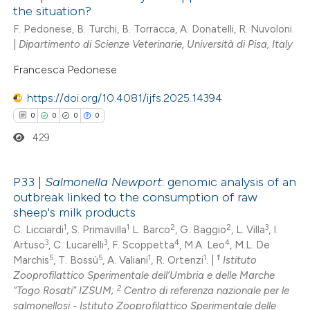
the situation?
F. Pedonese, B. Turchi, B. Torracca, A. Donatelli, R. Nuvoloni
|
Dipartimento di Scienze Veterinarie, Università di Pisa, Italy
Francesca Pedonese
https://doi.org/10.4081/ijfs.2025.14394
0
0
0
0
429
P33 |
Salmonella
Newport
: genomic analysis of an
outbreak linked to the consumption of raw
0
Citing Publications
sheep's milk products
0
Supporting
1
1
2
2
3
C. Licciardi
, S. Primavilla
L. Barco
, G. Baggio
, L. Villa
, I.
3
3
4
4
Artuso
, C. Lucarelli
, F. Scoppetta
, M.A. Leo
, M.L. De
0
Mentioning
5
5
1
1
1
Marchis
, T. Bossù
, A. Valiani
, R. Ortenzi
. |
Istituto
0
Contrasting
Zooprofilattico Sperimentale dell’Umbria e delle Marche
2
“Togo Rosati” IZSUM;
Centro di referenza nazionale per le
salmonellosi - Istituto Zooprofilattico Sperimentale delle