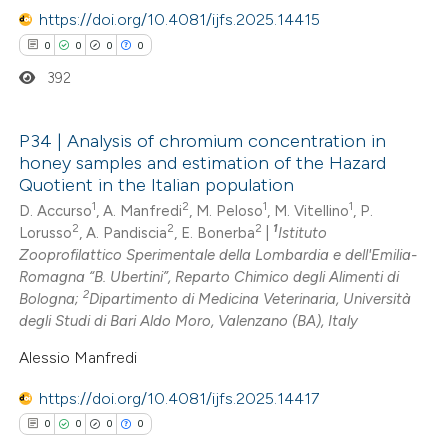
https://doi.org/10.4081/ijfs.2025.14415
 how this article has been
0
0
0
0
ed at
scite.ai
392
te shows how a scientific paper
P34 | Analysis of chromium concentration in
 been cited by providing the
honey samples and estimation of the Hazard
text of the citation, a
0
Citing Publications
Quotient in the Italian population
ssification describing whether
0
Supporting
1
2
1
1
D. Accurso
, A. Manfredi
, M. Peloso
, M. Vitellino
, P.
supports, mentions, or contrasts
2
2
2
1
Lorusso
, A. Pandiscia
, E. Bonerba
|
Istituto
0
Mentioning
Zooprofilattico Sperimentale della Lombardia e dell'Emilia-
 cited claim, and a label
0
Contrasting
Romagna “B. Ubertini”, Reparto Chimico degli Alimenti di
icating in which section the
2
Bologna;
Dipartimento di Medicina Veterinaria, Università
ation was made.
degli Studi di Bari Aldo Moro, Valenzano (BA), Italy
Alessio Manfredi
 how this article has been
https://doi.org/10.4081/ijfs.2025.14417
ed at
scite.ai
0
0
0
0