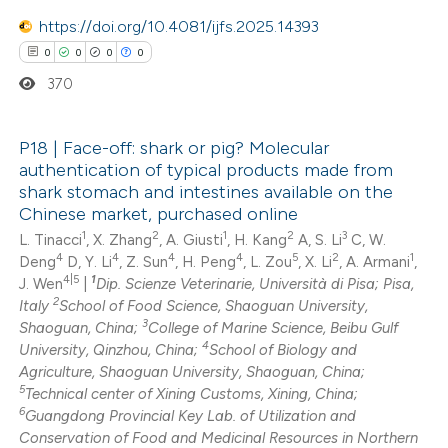
ed at
scite.ai
https://doi.org/10.4081/ijfs.2025.14393
0
0
0
0
te shows how a scientific paper
370
 been cited by providing the
text of the citation, a
ssification describing whether
P18 | Face-off: shark or pig? Molecular
authentication of typical products made from
supports, mentions, or contrasts
0
Citing Publications
shark stomach and intestines available on the
 cited claim, and a label
Chinese market, purchased online
0
Supporting
icating in which section the
1
2
1
2
3
L. Tinacci
, X. Zhang
, A. Giusti
, H. Kang
A, S. Li
C, W.
0
Mentioning
ation was made.
4
4
4
4
5
2
1
Deng
D, Y. Li
, Z. Sun
, H. Peng
, L. Zou
, X. Li
, A. Armani
,
0
Contrasting
4|5
1
J. Wen
|
Dip. Scienze Veterinarie, Università di Pisa; Pisa,
2
Italy
School of Food Science, Shaoguan University,
3
Shaoguan, China;
College of Marine Science, Beibu Gulf
4
University, Qinzhou, China;
School of Biology and
Agriculture, Shaoguan University, Shaoguan, China;
 how this article has been
5
Technical center of Xining Customs, Xining, China;
ed at
scite.ai
6
Guangdong Provincial Key Lab. of Utilization and
Conservation of Food and Medicinal Resources in Northern