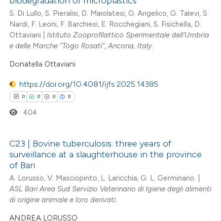
biodegradation of microplastics
ssification describing whether
0
Supporting
S. Di Lullo, S. Pieralisi, D. Maiolatesi, G. Angelico, G. Talevi, S.
supports, mentions, or contrasts
Nardi, F. Leoni, F. Barchiesi, E. Rocchegiani, S. Fisichella, D.
0
Mentioning
Ottaviani |
Istituto Zooprofilattico Sperimentale dell'Umbria
 cited claim, and a label
0
Contrasting
e delle Marche “Togo Rosati”, Ancona, Italy.
icating in which section the
Donatella Ottaviani
ation was made.
https://doi.org/10.4081/ijfs.2025.14385
 how this article has been
0
0
0
0
ed at
scite.ai
404
te shows how a scientific paper
C23 | Bovine tuberculosis: three years of
 been cited by providing the
surveillance at a slaughterhouse in the province
text of the citation, a
0
Citing Publications
of Bari
ssification describing whether
0
Supporting
A. Lorusso, V. Masciopinto, L. Laricchia, G. L. Germinario. |
supports, mentions, or contrasts
ASL Bari Area Sud Servizio Veterinario di Igiene degli alimenti
0
Mentioning
di origine animale e loro derivati.
 cited claim, and a label
0
Contrasting
icating in which section the
ANDREA LORUSSO