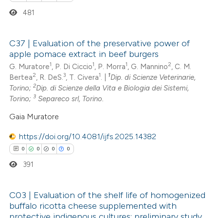
481
te shows how a scientific paper
 been cited by providing the
C37 | Evaluation of the preservative power of
text of the citation, a
apple pomace extract in beef burgers
0
Citing Publications
ssification describing whether
1
1
1
2
G. Muratore
, P. Di Ciccio
, P. Morra
, G. Mannino
, C. M.
0
Supporting
supports, mentions, or contrasts
2
3
1
1
Bertea
, R. DeS.
, T. Civera
. |
Dip. di Scienze Veterinarie,
2
Torino;
Dip. di Scienze della Vita e Biologia dei Sistemi,
0
 cited claim, and a label
Mentioning
3
Torino;
Separeco srl, Torino.
icating in which section the
0
Contrasting
Gaia Muratore
ation was made.
https://doi.org/10.4081/ijfs.2025.14382
0
0
0
0
 how this article has been
391
ed at
scite.ai
C03 | Evaluation of the shelf life of homogenized
te shows how a scientific paper
buffalo ricotta cheese supplemented with
 been cited by providing the
0
Citing Publications
protective indigenous cultures: preliminary study