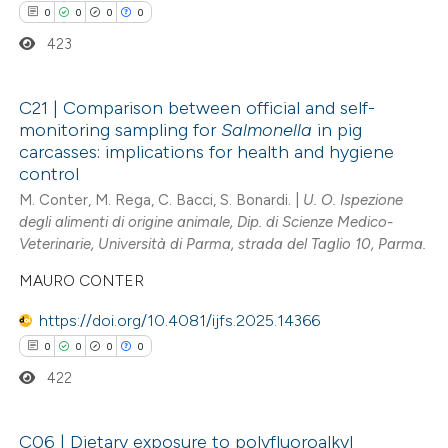
0
0
0
0
te shows how a scientific paper
423
 been cited by providing the
text of the citation, a
ssification describing whether
C21 | Comparison between official and self-
monitoring sampling for
Salmonella
in pig
supports, mentions, or contrasts
0
Citing Publications
carcasses: implications for health and hygiene
 cited claim, and a label
control
0
Supporting
icating in which section the
M. Conter, M. Rega, C. Bacci, S. Bonardi. |
U. O. Ispezione
0
Mentioning
ation was made.
degli alimenti di origine animale, Dip. di Scienze Medico-
0
Contrasting
Veterinarie, Università di Parma, strada del Taglio 10, Parma.
MAURO CONTER
https://doi.org/10.4081/ijfs.2025.14366
 how this article has been
0
0
0
0
ed at
scite.ai
422
te shows how a scientific paper
C06 | Dietary exposure to polyfluoroalkyl
 been cited by providing the