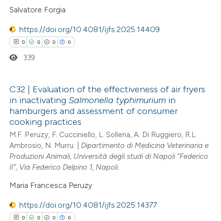
Salvatore Forgia
ed at
scite.ai
https://doi.org/10.4081/ijfs.2025.14409
te shows how a scientific paper
0
0
0
0
 been cited by providing the
339
text of the citation, a
ssification describing whether
C32 | Evaluation of the effectiveness of air fryers
supports, mentions, or contrasts
in inactivating
Salmonella
typhimurium
in
 cited claim, and a label
0
Citing Publications
hamburgers and assessment of consumer
icating in which section the
cooking practices
0
Supporting
ation was made.
M.F. Peruzy, F. Cucciniello, L. Sollena, A. Di Ruggiero, R.L.
0
Mentioning
Ambrosio, N. Murru. |
Dipartimento di Medicina Veterinaria e
0
Contrasting
Produzioni Animali, Università degli studi di Napoli “Federico
II”, Via Federico Delpino 1, Napoli.
Maria Francesca Peruzy
 how this article has been
https://doi.org/10.4081/ijfs.2025.14377
ed at
scite.ai
0
0
0
0