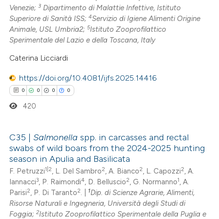
3
Venezie;
Dipartimento di Malattie Infettive, Istituto
4
Superiore di Sanità ISS;
Servizio di Igiene Alimenti Origine
 how this article has been
5
Animale, USL Umbria2;
Istituto Zooprofilattico
ed at
scite.ai
Sperimentale del Lazio e della Toscana, Italy
Caterina Licciardi
te shows how a scientific paper
 been cited by providing the
https://doi.org/10.4081/ijfs.2025.14416
text of the citation, a
0
0
0
0
ssification describing whether
420
supports, mentions, or contrasts
 cited claim, and a label
C35 |
Salmonella
spp. in carcasses and rectal
icating in which section the
swabs of wild boars from the 2024-2025 hunting
0
Citing Publications
ation was made.
season in Apulia and Basilicata
0
Supporting
1|2
2
2
2
F. Petruzzi
, L. Del Sambro
, A. Bianco
, L. Capozzi
, A.
3
4
2
1
Iannacci
, P. Raimondi
, D. Belluscio
, G. Normanno
, A.
0
Mentioning
2
2
1
Parisi
, P. Di Taranto
. |
Dip. di Scienze Agrarie, Alimenti,
0
Contrasting
Risorse Naturali e Ingegneria, Università degli Studi di
2
Foggia;
Istituto Zooprofilattico Sperimentale della Puglia e