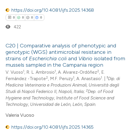
ation was made.
https://doi.org/10.4081/ijfs.2025.14368
0
0
0
0
 how this article has been
422
ed at
scite.ai
C20 | Comparative analysis of phenotypic and
te shows how a scientific paper
genotypic (WGS) antimicrobial resistance in
 been cited by providing the
0
Citing Publications
strains of
Escherichia coli
and
Vibrio
isolated from
text of the citation, a
mussels sampled in the Campania region
0
Supporting
ssification describing whether
1
1
2
V. Vuoso
, R. L. Ambrosio
, A. Alvarez-Ordóñez
, E.
0
Mentioning
2
1
1
1
supports, mentions, or contrasts
Fernández -Trapote
, M.F. Peruzy
, A. Anastasio
. |
Dip. di
0
Contrasting
Medicina Veterinaria e Produzioni Animali, Università degli
 cited claim, and a label
2
Studi di Napoli Federico II, Napoli, Italia;
Dep. of Food
icating in which section the
Hygiene and Technology, Institute of Food Science and
ation was made.
Technology, Universidad de León, León, Spain.
 how this article has been
Valeria Vuoso
ed at
scite.ai
https://doi.org/10.4081/ijfs.2025.14365