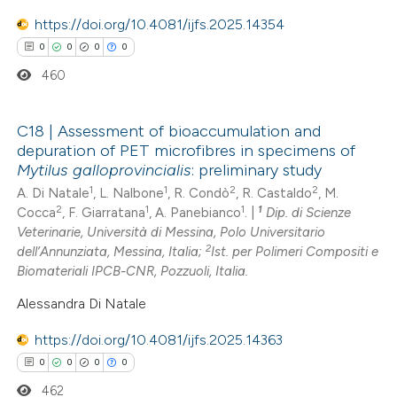
 how this article has been
https://doi.org/10.4081/ijfs.2025.14354
ed at
scite.ai
0
0
0
0
te shows how a scientific paper
460
 been cited by providing the
text of the citation, a
C18 | Assessment of bioaccumulation and
ssification describing whether
depuration of PET microfibres in specimens of
0
Citing Publications
Mytilus galloprovincialis
: preliminary study
supports, mentions, or contrasts
0
Supporting
1
1
2
2
A. Di Natale
, L. Nalbone
, R. Condò
, R. Castaldo
, M.
 cited claim, and a label
2
1
1
1
Cocca
, F. Giarratana
, A. Panebianco
. |
Dip. di Scienze
0
Mentioning
icating in which section the
Veterinarie, Università di Messina, Polo Universitario
0
Contrasting
ation was made.
2
dell’Annunziata, Messina, Italia;
Ist. per Polimeri Compositi e
Biomateriali IPCB-CNR, Pozzuoli, Italia.
Alessandra Di Natale
 how this article has been
https://doi.org/10.4081/ijfs.2025.14363
ed at
scite.ai
0
0
0
0
462