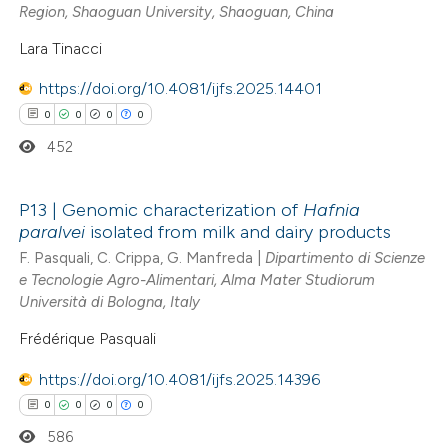
te shows how a scientific paper
Region, Shaoguan University, Shaoguan, China
 been cited by providing the
Lara Tinacci
text of the citation, a
https://doi.org/10.4081/ijfs.2025.14401
ssification describing whether
0
0
0
0
supports, mentions, or contrasts
452
 cited claim, and a label
icating in which section the
ation was made.
P13 | Genomic characterization of
Hafnia
paralvei
isolated from milk and dairy products
0
Citing Publications
F. Pasquali, C. Crippa, G. Manfreda |
Dipartimento di Scienze
0
Supporting
e Tecnologie Agro-Alimentari, Alma Mater Studiorum
Università di Bologna, Italy
0
Mentioning
0
Contrasting
Frédérique Pasquali
https://doi.org/10.4081/ijfs.2025.14396
0
0
0
0
586
 how this article has been