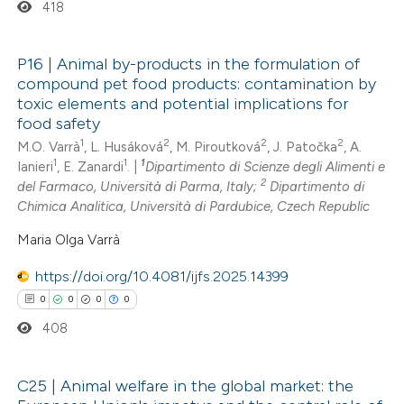
te shows how a scientific paper
418
 been cited by providing the
text of the citation, a
P16 | Animal by-products in the formulation of
ssification describing whether
compound pet food products: contamination by
0
Citing Publications
toxic elements and potential implications for
supports, mentions, or contrasts
food safety
0
Supporting
 cited claim, and a label
1
2
2
2
M.O. Varrà
, L. Husáková
, M. Piroutková
, J. Patočka
, A.
0
Mentioning
icating in which section the
1
1
1
Ianieri
, E. Zanardi
. |
Dipartimento di Scienze degli Alimenti e
0
Contrasting
ation was made.
2
del Farmaco, Università di Parma, Italy;
Dipartimento di
Chimica Analitica, Università di Pardubice, Czech Republic
Maria Olga Varrà
 how this article has been
https://doi.org/10.4081/ijfs.2025.14399
ed at
scite.ai
0
0
0
0
408
te shows how a scientific paper
 been cited by providing the
C25 | Animal welfare in the global market: the
text of the citation, a