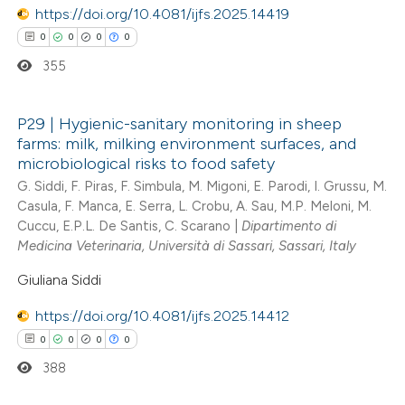
https://doi.org/10.4081/ijfs.2025.14419
supports, mentions, or contrasts
0
0
0
0
 cited claim, and a label
355
icating in which section the
ation was made.
P29 | Hygienic-sanitary monitoring in sheep
farms: milk, milking environment surfaces, and
0
Citing Publications
microbiological risks to food safety
0
Supporting
G. Siddi, F. Piras, F. Simbula, M. Migoni, E. Parodi, I. Grussu, M.
Casula, F. Manca, E. Serra, L. Crobu, A. Sau, M.P. Meloni, M.
0
Mentioning
Cuccu, E.P.L. De Santis, C. Scarano |
Dipartimento di
0
Contrasting
Medicina Veterinaria, Università di Sassari, Sassari, Italy
Giuliana Siddi
https://doi.org/10.4081/ijfs.2025.14412
 how this article has been
0
0
0
0
ed at
scite.ai
388
te shows how a scientific paper