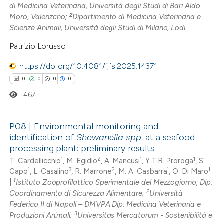
0
Contrasting
di Medicina Veterinaria, Università degli Studi di Bari Aldo
2
Moro, Valenzano;
Dipartimento di Medicina Veterinaria e
Scienze Animali, Università degli Studi di Milano, Lodi.
Patrizio Lorusso
 how this article has been
https://doi.org/10.4081/ijfs.2025.14371
ed at
scite.ai
0
0
0
0
te shows how a scientific paper
467
 been cited by providing the
text of the citation, a
P08 | Environmental monitoring and
ssification describing whether
identification of
Shewanella spp
. at a seafood
0
Citing Publications
processing plant: preliminary results
supports, mentions, or contrasts
0
Supporting
1
2
1
1
T. Cardellicchio
, M. Egidio
, A. Mancusi
, Y.T.R. Proroga
, S.
 cited claim, and a label
1
3
2
1
1
Capo
, L. Casalino
, R. Marrone
, M. A. Casbarra
, O. Di Maro
.
0
Mentioning
icating in which section the
1
|
Istituto Zooprofilattico Sperimentale del Mezzogiorno, Dip.
0
Contrasting
ation was made.
2
Coordinamento di Sicurezza Alimentare;
Università
Federico II di Napoli – DMVPA Dip. Medicina Veterinaria e
3
Produzioni Animali;
Universitas Mercatorum - Sostenibilità e